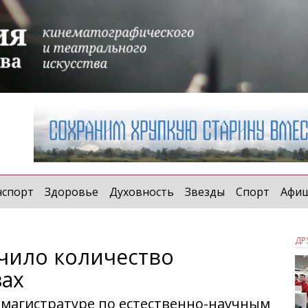
нспорт
Здоровье
Духовность
Звезды
Спорт
Афи
ДР
чило количество
зах
 магистратуре по естественно-научным