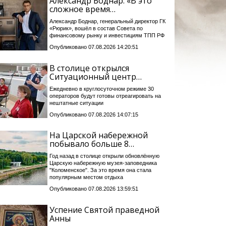
Александр Боднар: «В это
сложное время…
Александр Боднар, генеральный директор ГК
«Рюрик», вошёл в состав Совета по
финансовому рынку и инвестициям ТПП РФ
Опубликовано 07.08.2026 14:20:51
В столице открылся
Ситуационный центр…
Ежедневно в круглосуточном режиме 30
операторов будут готовы отреагировать на
нештатные ситуации
Опубликовано 07.08.2026 14:07:15
На Царской набережной
побывало больше 8…
Год назад в столице открыли обновлённую
Царскую набережную музея-заповедника
"Коломенское". За это время она стала
популярным местом отдыха
Опубликовано 07.08.2026 13:59:51
Успение Святой праведной
Анны