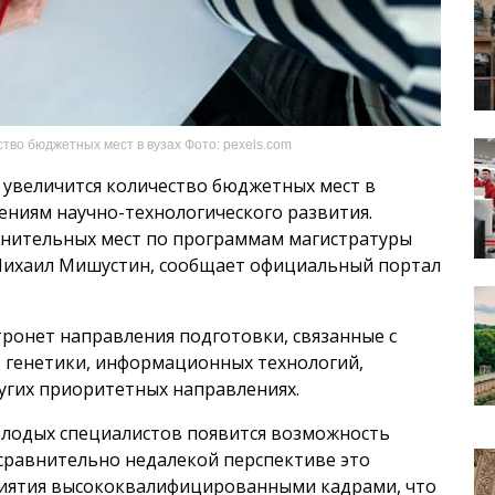
тво бюджетных мест в вузах Фото: pexels.com
х увеличится количество бюджетных мест в
ниям научно-технологического развития.
лнительных мест по программам магистратуры
Михаил Мишустин, сообщает официальный портал
тронет направления подготовки, связанные с
, генетики, информационных технологий,
ругих приоритетных направлениях.
олодых специалистов появится возможность
 сравнительно недалекой перспективе это
риятия высококвалифицированными кадрами, что