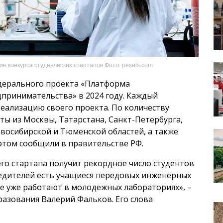
 конкурса студенческих стартапов Фото: pexels.com
едерального проекта «Платформа
дпринимательства» в 2024 году. Каждый
реализацию своего проекта. По количеству
ты из Москвы, Татарстана, Санкт-Петербурга,
овосибирской и Тюменской областей, а также
 этом сообщили в правительстве РФ.
его стартапа получит рекордное число студентов
бедителей есть учащиеся передовых инженерных
ые уже работают в молодежных лабораториях», –
разования Валерий Фальков. Его слова