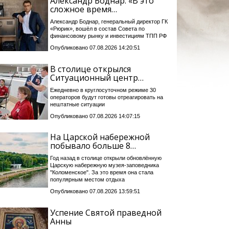
Александр Боднар: «В это
сложное время…
Александр Боднар, генеральный директор ГК
«Рюрик», вошёл в состав Совета по
финансовому рынку и инвестициям ТПП РФ
Опубликовано 07.08.2026 14:20:51
В столице открылся
Ситуационный центр…
Ежедневно в круглосуточном режиме 30
операторов будут готовы отреагировать на
нештатные ситуации
Опубликовано 07.08.2026 14:07:15
На Царской набережной
побывало больше 8…
Год назад в столице открыли обновлённую
Царскую набережную музея-заповедника
"Коломенское". За это время она стала
популярным местом отдыха
Опубликовано 07.08.2026 13:59:51
Успение Святой праведной
Анны