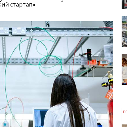
кий стартап»
П