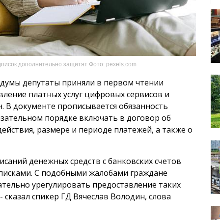
писок дополнительно защитят Фото: pexels.com
осдумы депутаты приняли в первом чтении
вление платных услуг цифровых сервисов и
. В документе прописывается обязанность
язательном порядке включать в договор об
ействия, размере и периоде платежей, а также о
исаний денежных средств с банковских счетов
писками. С подобными жалобами граждане
ательно урегулировать предоставление таких
- сказал спикер ГД Вячеслав Володин, слова