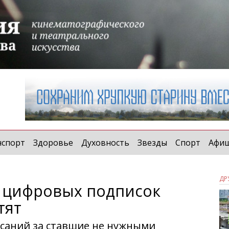
нспорт
Здоровье
Духовность
Звезды
Спорт
Афи
ДР
й цифровых подписок
тят
саний за ставшие не нужными