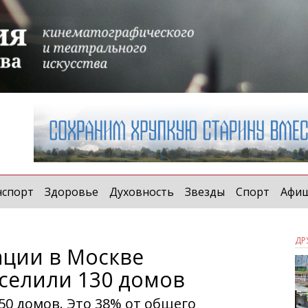
нспорт
Здоровье
Духовность
Звезды
Спорт
Афи
ДР
ции в Москве
селили 130 домов
 50 домов. Это 38% от общего