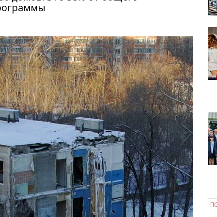
программы
П