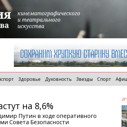
нспорт
Здоровье
Духовность
Звезды
Спорт
Афи
ДР
стут на 8,6%
димир Путин в ходе оперативного
ми Совета Безопасности