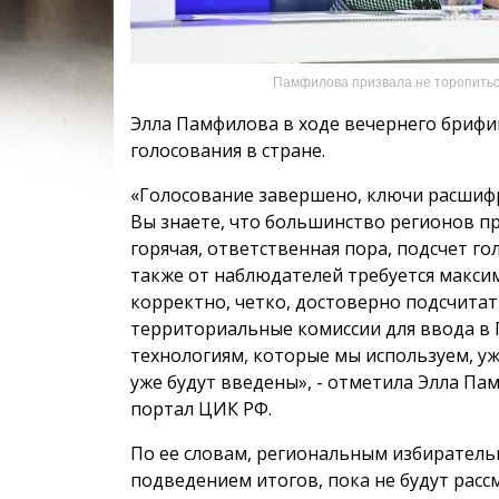
Памфилова призвала не торопитьс
Элла Памфилова в ходе вечернего брифи
голосования в стране.
«Голосование завершено, ключи расшифр
Вы знаете, что большинство регионов про
горячая, ответственная пора, подсчет гол
также от наблюдателей требуется макси
корректно, четко, достоверно подсчитат
территориальные комиссии для ввода в 
технологиям, которые мы используем, уж
уже будут введены», - отметила Элла П
портал ЦИК РФ.
По ее словам, региональным избиратель
подведением итогов, пока не будут рас