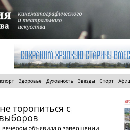
нспорт
Здоровье
Духовность
Звезды
Спорт
Афи
ДР
не торопиться с
 выборов
е вечером объявила о завершении