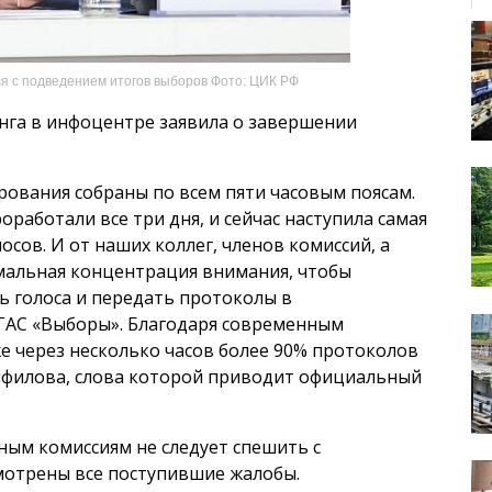
я с подведением итогов выборов Фото: ЦИК РФ
нга в инфоцентре заявила о завершении
ования собраны по всем пяти часовым поясам.
работали все три дня, и сейчас наступила самая
осов. И от наших коллег, членов комиссий, а
мальная концентрация внимания, чтобы
ь голоса и передать протоколы в
ГАС «Выборы». Благодаря современным
е через несколько часов более 90% протоколов
амфилова, слова которой приводит официальный
ным комиссиям не следует спешить с
смотрены все поступившие жалобы.