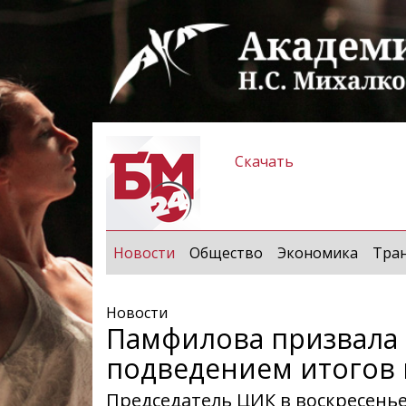
Скачать
(current)
Новости
Общество
Экономика
Тра
Новости
Памфилова призвала 
подведением итогов
Председатель ЦИК в воскресень