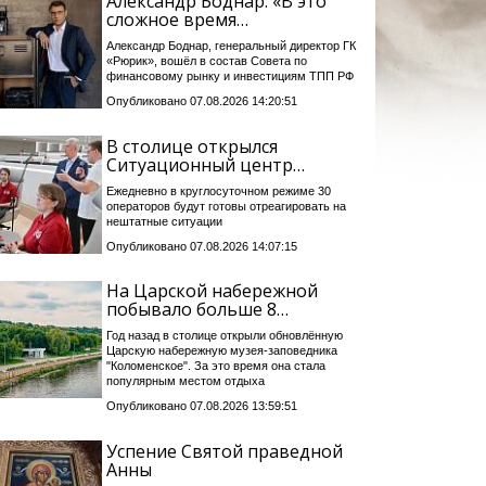
Александр Боднар: «В это
сложное время…
Александр Боднар, генеральный директор ГК
«Рюрик», вошёл в состав Совета по
финансовому рынку и инвестициям ТПП РФ
Опубликовано 07.08.2026 14:20:51
В столице открылся
Ситуационный центр…
Ежедневно в круглосуточном режиме 30
операторов будут готовы отреагировать на
нештатные ситуации
Опубликовано 07.08.2026 14:07:15
На Царской набережной
побывало больше 8…
Год назад в столице открыли обновлённую
Царскую набережную музея-заповедника
"Коломенское". За это время она стала
популярным местом отдыха
Опубликовано 07.08.2026 13:59:51
Успение Святой праведной
Анны