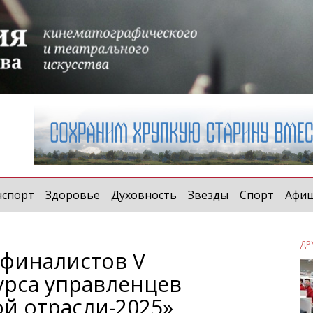
нспорт
Здоровье
Духовность
Звезды
Спорт
Афи
ДР
финалистов V
урса управленцев
й отрасли-2025»