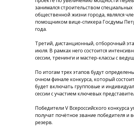
проекте по увеличению мощности перева
занимался строительством специальных 
общественной жизни города, являлся чле
помощником вице-спикера Госдумы Петра
года.
Третий, дистанционный, отборочный этап
июля. В рамках него состоится интенсив
сессии, тренинги и мастер-классы с вед
По итогам трех этапов будут определены
очном финале конкурса, который состоитс
будет включать групповые и индивидуал
сессии с участием ключевых представите
Победители V Всероссийского конкурса 
получат почётное звание победителя и 
резерв.