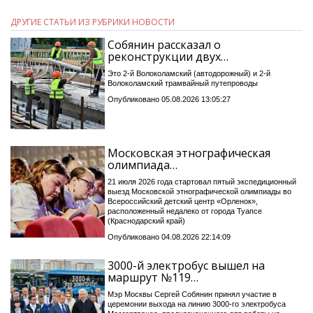
ДРУГИЕ СТАТЬИ ИЗ РУБРИКИ НОВОСТИ
Собянин рассказал о
реконструкции двух…
Это 2-й Волоколамский (автодорожный) и 2-й
Волоколамский трамвайный путепроводы
Опубликовано 05.08.2026 13:05:27
Московская этнографическая
олимпиада…
21 июля 2026 года стартовал пятый экспедиционный
выезд Московской этнографической олимпиады во
Всероссийский детский центр «Орленок»,
расположенный недалеко от города Туапсе
(Краснодарский край)
Опубликовано 04.08.2026 22:14:09
3000-й электробус вышел на
маршрут №119…
Мэр Москвы Сергей Собянин принял участие в
церемонии выхода на линию 3000-го электробуса