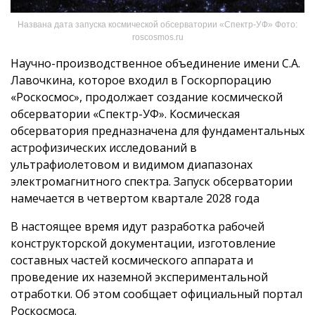
Названа дата запуска космической обсерватории «Спектр-УФ» Фото:
roscosmos.ru
Научно-производственное объединение имени С.А.
Лавочкина, которое входил в Госкорпорацию
«Роскосмос», продолжает создание космической
обсерватории «Спектр-УФ». Космическая
обсерватория предназначена для фундаментальных
астрофизических исследований в
ультрафиолетовом и видимом диапазонах
электромагнитного спектра. Запуск обсерватории
намечается в четвертом квартале 2028 года
В настоящее время идут разработка рабочей
конструкторской документации, изготовление
составных частей космического аппарата и
проведение их наземной экспериментальной
отработки. Об этом сообщает официальный портал
Роскосмоса.