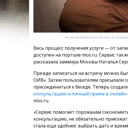
На московском портале mos.ru появил
Весь процесс получения услуги — от зап
доступен на портале mos.ru. Сервис та
рассказала заммэра Москвы Наталья Сер
Прежде записаться на встречу можно было
ОИВ». Затем пользователям присылали сс
присоединиться к беседе. Теперь созда
консультацию и личный прием в онлайн
mos.ru.
«Сервис помогает горожанам сэкономит
консультацию, не обязательно приезжат
стала еще удобнее: выбрать дату и время