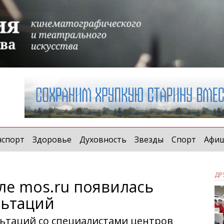
нспорт
Здоровье
Духовность
Звезды
Спорт
Афи
ДР
ле mos.ru появилась
льтаций
льтаций со специалистами центров