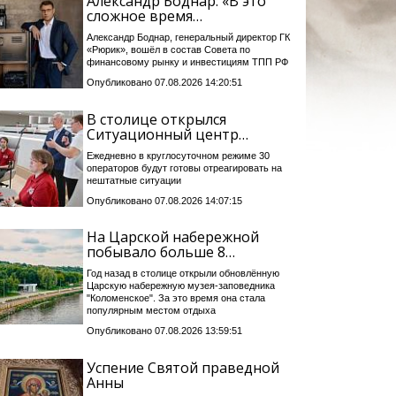
Александр Боднар: «В это
сложное время…
Александр Боднар, генеральный директор ГК
«Рюрик», вошёл в состав Совета по
финансовому рынку и инвестициям ТПП РФ
Опубликовано 07.08.2026 14:20:51
В столице открылся
Ситуационный центр…
Ежедневно в круглосуточном режиме 30
операторов будут готовы отреагировать на
нештатные ситуации
Опубликовано 07.08.2026 14:07:15
На Царской набережной
побывало больше 8…
Год назад в столице открыли обновлённую
Царскую набережную музея-заповедника
"Коломенское". За это время она стала
популярным местом отдыха
Опубликовано 07.08.2026 13:59:51
Успение Святой праведной
Анны