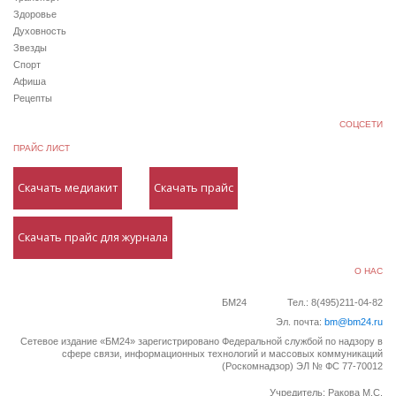
Здоровье
Духовность
Звезды
Спорт
Афиша
Рецепты
СОЦСЕТИ
ПРАЙС ЛИСТ
Скачать медиакит
Скачать прайс
Скачать прайс для журнала
О НАС
БМ24
Тел.: 8(495)211-04-82
Эл. почта:
bm@bm24.ru
Сетевое издание «БМ24» зарегистрировано Федеральной службой по надзору в
сфере связи, информационных технологий и массовых коммуникаций
(Роскомнадзор) ЭЛ № ФС 77-70012
Учредитель: Ракова М.С.