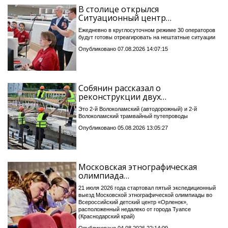
В столице открылся
Ситуационный центр…
Ежедневно в круглосуточном режиме 30 операторов
будут готовы отреагировать на нештатные ситуации
Опубликовано 07.08.2026 14:07:15
Собянин рассказал о
реконструкции двух…
Это 2-й Волоколамский (автодорожный) и 2-й
Волоколамский трамвайный путепроводы
Опубликовано 05.08.2026 13:05:27
Московская этнографическая
олимпиада…
21 июля 2026 года стартовал пятый экспедиционный
выезд Московской этнографической олимпиады во
Всероссийский детский центр «Орленок»,
расположенный недалеко от города Туапсе
(Краснодарский край)
Опубликовано 04.08.2026 22:14:09