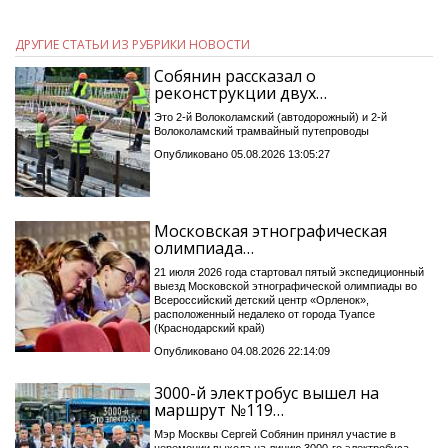
ДРУГИЕ СТАТЬИ ИЗ РУБРИКИ НОВОСТИ
Собянин рассказал о
реконструкции двух…
Это 2-й Волоколамский (автодорожный) и 2-й
Волоколамский трамвайный путепроводы
Опубликовано 05.08.2026 13:05:27
Московская этнографическая
олимпиада…
21 июля 2026 года стартовал пятый экспедиционный
выезд Московской этнографической олимпиады во
Всероссийский детский центр «Орленок»,
расположенный недалеко от города Туапсе
(Краснодарский край)
Опубликовано 04.08.2026 22:14:09
3000-й электробус вышел на
маршрут №119…
Мэр Москвы Сергей Собянин принял участие в
церемонии выхода на линию 3000-го электробуса