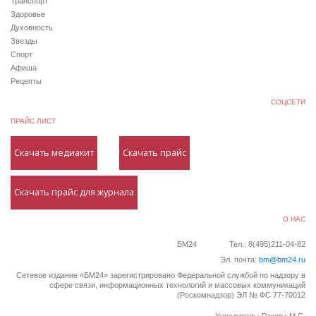
Транспорт
Здоровье
Духовность
Звезды
Спорт
Афиша
Рецепты
СОЦСЕТИ
ПРАЙС ЛИСТ
Скачать медиакит
Скачать прайс
Скачать прайс для журнала
О НАС
БМ24
Тел.: 8(495)211-04-82
Эл. почта:
bm@bm24.ru
Сетевое издание «БМ24» зарегистрировано Федеральной службой по надзору в
сфере связи, информационных технологий и массовых коммуникаций
(Роскомнадзор) ЭЛ № ФС 77-70012
Учредитель: Ракова М.С.