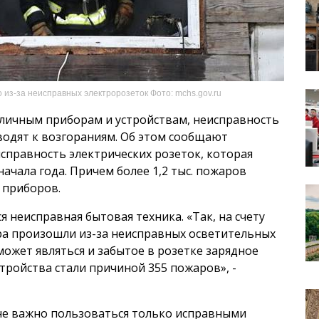
 из-за неисправных электророзеток Фото: mchs.gov.ru
зличным приборам и устройствам, неисправность
водят к возгораниям. Об этом сообщают
справность электрических розеток, которая
начала года. Причем более 1,2 тыс. пожаров
 приборов.
 неисправная бытовая техника. «Так, на счету
ра произошли из-за неисправных осветительных
ожет являться и забытое в розетке зарядное
стройства стали причиной 355 пожаров», -
не важно пользоваться только исправными