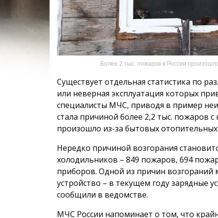
Более 2 тыс. пожаров в России произошло
Существует отдельная статистика по ра
или неверная эксплуатация которых при
специалисты МЧС, приводя в пример неи
стала причиной более 2,2 тыс. пожаров с 
произошло из-за бытовых отопительных
Нередко причиной возгорания становится
холодильников – 849 пожаров, 694 пожа
приборов. Одной из причин возгораний м
устройство – в текущем году зарядные у
сообщили в ведомстве.
МЧС России напоминает о том, что край