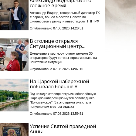
Александр Боднар: «В это
сложное время…
Александр Боднар, генеральный директор ГК
«Рюрик», вошёл в состав Совета по
финансовому рынку и инвестициям ТПП РФ
Опубликовано 07.08.2026 14:20:51
В столице открылся
Ситуационный центр…
Ежедневно в круглосуточном режиме 30
операторов будут готовы отреагировать на
нештатные ситуации
Опубликовано 07.08.2026 14:07:15
На Царской набережной
побывало больше 8…
Год назад в столице открыли обновлённую
Царскую набережную музея-заповедника
"Коломенское". За это время она стала
популярным местом отдыха
Опубликовано 07.08.2026 13:59:51
Успение Святой праведной
Анны