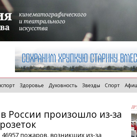
нспорт
Здоровье
Духовность
Звезды
Спорт
Афи
ДР
 в России произошло из-за
розеток
е 46957 пожаров, возникших из-за