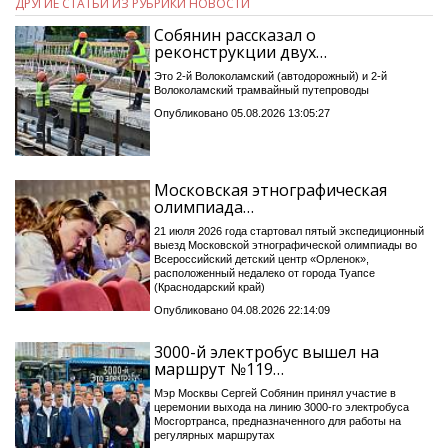
ДРУГИЕ СТАТЬИ ИЗ РУБРИКИ НОВОСТИ
Собянин рассказал о
реконструкции двух…
Это 2-й Волоколамский (автодорожный) и 2-й
Волоколамский трамвайный путепроводы
Опубликовано 05.08.2026 13:05:27
Московская этнографическая
олимпиада…
21 июля 2026 года стартовал пятый экспедиционный
выезд Московской этнографической олимпиады во
Всероссийский детский центр «Орленок»,
расположенный недалеко от города Туапсе
(Краснодарский край)
Опубликовано 04.08.2026 22:14:09
3000-й электробус вышел на
маршрут №119…
Мэр Москвы Сергей Собянин принял участие в
церемонии выхода на линию 3000-го электробуса
Мосгортранса, предназначенного для работы на
регулярных маршрутах