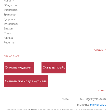
Новости
Общество
Экономика
Транспорт
Здоровье
Духовность
Звезды
Спорт
Афиша
Рецепты
СОЦСЕТИ
ПРАЙС ЛИСТ
Скачать медиакит
Скачать прайс
Скачать прайс для журнала
О НАС
БМ24
Тел.: 8(495)211-04-82
Эл. почта:
bm@bm24.ru
Сетевое издание «БМ24» зарегистрировано Федеральной службой по надзору в