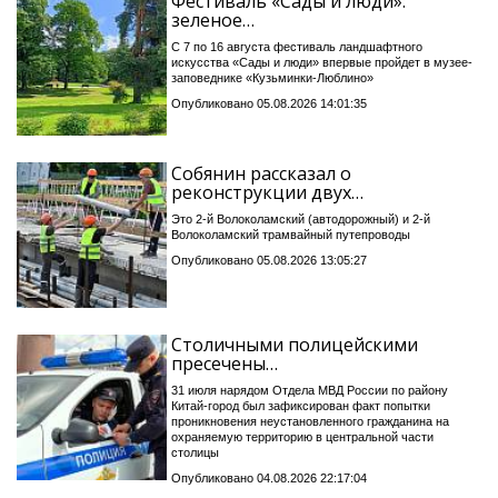
Фестиваль «Сады и люди»:
зеленое…
С 7 по 16 августа фестиваль ландшафтного
искусства «Сады и люди» впервые пройдет в музее-
заповеднике «Кузьминки-Люблино»
Опубликовано 05.08.2026 14:01:35
Собянин рассказал о
реконструкции двух…
Это 2-й Волоколамский (автодорожный) и 2-й
Волоколамский трамвайный путепроводы
Опубликовано 05.08.2026 13:05:27
Столичными полицейскими
пресечены…
31 июля нарядом Отдела МВД России по району
Китай-город был зафиксирован факт попытки
проникновения неустановленного гражданина на
охраняемую территорию в центральной части
столицы
Опубликовано 04.08.2026 22:17:04