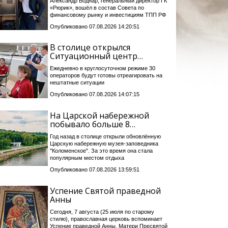
Александр Боднар, генеральный директор ГК
«Рюрик», вошёл в состав Совета по
финансовому рынку и инвестициям ТПП РФ
Опубликовано 07.08.2026 14:20:51
В столице открылся
Ситуационный центр…
Ежедневно в круглосуточном режиме 30
операторов будут готовы отреагировать на
нештатные ситуации
Опубликовано 07.08.2026 14:07:15
На Царской набережной
побывало больше 8…
Год назад в столице открыли обновлённую
Царскую набережную музея-заповедника
"Коломенское". За это время она стала
популярным местом отдыха
Опубликовано 07.08.2026 13:59:51
Успение Святой праведной
Анны
Сегодня, 7 августа (25 июля по старому
стилю), православная церковь вспоминает
Успение праведной Анны, Матери Пресвятой