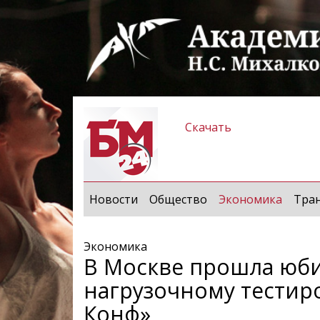
Скачать
(curren
Новости
Общество
Экономика
Тра
Экономика
В Москве прошла юб
нагрузочному тести
Конф»