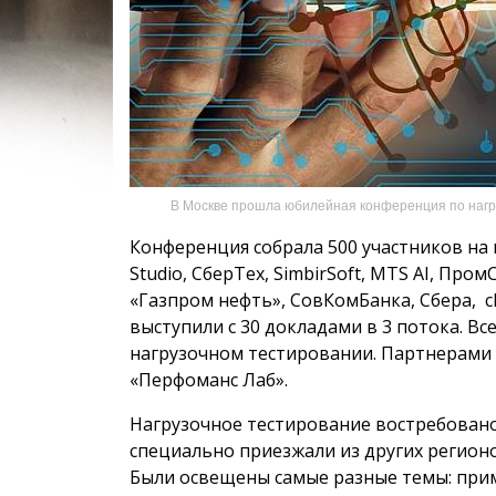
В Москве прошла юбилейная конференция по нагр
Конференция собрала 500 участников на 
Studio, СберТех, SimbirSoft, MTS AI, Пр
«Газпром нефть», СовКомБанка, Сбера, cl
выступили с 30 докладами в 3 потока. В
нагрузочном тестировании. Партнерами 
«Перфоманс Лаб».
Нагрузочное тестирование востребовано 
специально приезжали из других регионо
Были освещены самые разные темы: при