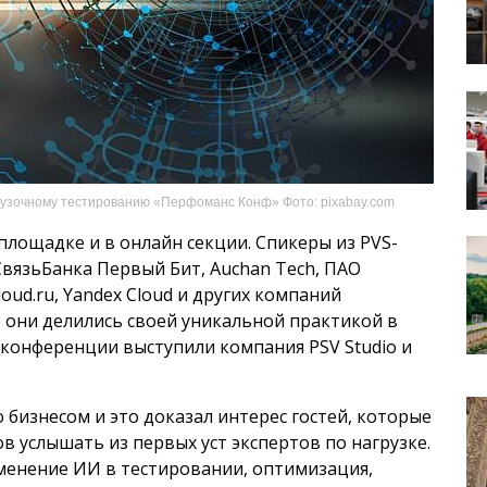
узочному тестированию «Перфоманс Конф» Фото: pixabay.com
площадке и в онлайн секции. Спикеры из PVS-
омСвязьБанка Первый Бит, Auchan Tech, ПАО
oud.ru, Yandex Cloud и других компаний
се они делились своей уникальной практикой в
конференции выступили компания PSV Studio и
бизнесом и это доказал интерес гостей, которые
в услышать из первых уст экспертов по нагрузке.
менение ИИ в тестировании, оптимизация,