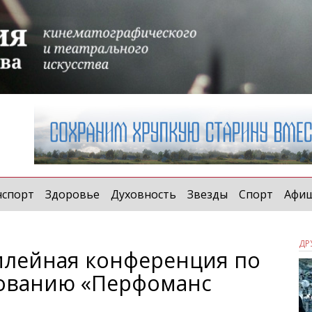
t)
нспорт
Здоровье
Духовность
Звезды
Спорт
Афи
ДР
илейная конференция по
рованию «Перфоманс