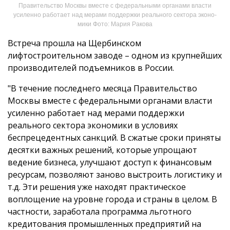
Правительство Москвы вместе с федеральными органами власти
усиленно работает над мерами поддержки реального сектора эконо­
мики Фото: Мария Ракова
Встреча прошла на Щербинском
лифтостроительном заводе – одном из крупнейших
производителей подъемников в России.
"В течение последнего месяца Правительство
Москвы вместе с федеральными органами власти
усиленно работает над мерами поддержки
реального сектора эконо­мики в условиях
беспрецедентных санкций. В сжатые сроки при­няты
десятки важных реше­ний, которые упрощают
ведение бизнеса, улучшают дос­туп к финан­совым
ресурсам, позволяют заново выстроить логистику и
т.д. Эти решения уже находят практи­ческое
воплощение на уровне города и страны в целом. В
частности, заработала программа льготного
кредито­вания промышлен­ных предприятий на