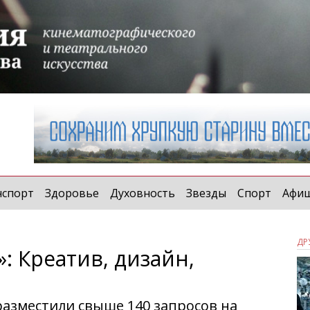
t)
нспорт
Здоровье
Духовность
Звезды
Спорт
Афи
ДР
: Креатив, дизайн,
азместили свыше 140 запросов на