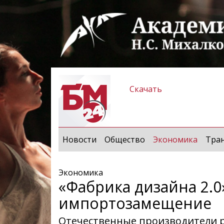
Скачать
(curren
Новости
Общество
Экономика
Тра
Экономика
«Фабрика дизайна 2.0»
импортозамещение
Отечественные производители р