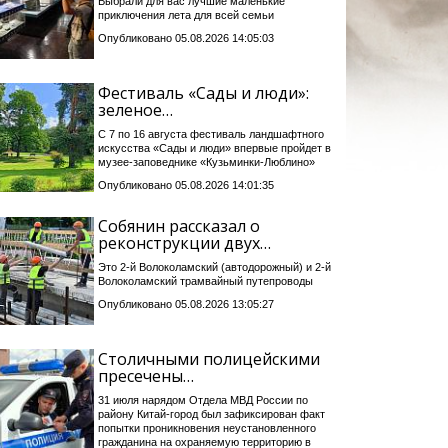
Выбрали для вас лучшие маленькие
приключения лета для всей семьи
Опубликовано 05.08.2026 14:05:03
Фестиваль «Сады и люди»:
зеленое…
С 7 по 16 августа фестиваль ландшафтного
искусства «Сады и люди» впервые пройдет в
музее-заповеднике «Кузьминки-Люблино»
Опубликовано 05.08.2026 14:01:35
Собянин рассказал о
реконструкции двух…
Это 2-й Волоколамский (автодорожный) и 2-й
Волоколамский трамвайный путепроводы
Опубликовано 05.08.2026 13:05:27
Столичными полицейскими
пресечены…
31 июля нарядом Отдела МВД России по
району Китай-город был зафиксирован факт
попытки проникновения неустановленного
гражданина на охраняемую территорию в