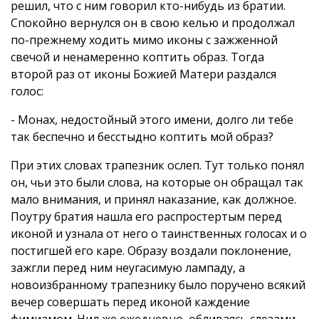
решил, что с ним говорил кто-нибудь из братии.
Спокойно вернулся он в свою келью и продолжал
по-прежнему ходить мимо иконы с зажженной
свечой и ненамеренно коптить образ. Тогда
второй раз от иконы Божией Матери раздался
голос:
- Монах, недостойный этого имени, долго ли тебе
так беспечно и бесстыдно коптить мой образ?
При этих словах трапезник ослеп. Тут только понял
он, чьи это были слова, на которые он обращал так
мало внимания, и принял наказание, как должное.
Поутру братия нашла его распростертым перед
иконой и узнала от него о таинственных голосах и о
постигшей его каре. Образу воздали поклонение,
зажгли перед ним неугасимую лампаду, а
новоизбранному трапезнику было поручено всякий
вечер совершать перед иконой каждение
фимиамом. Нил же ежедневно, обливаясь слезами,