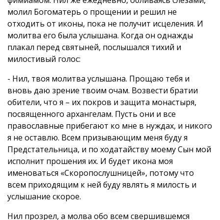
молил Богоматерь о прощении и решил не
отходить от иконы, пока не получит исцеления. И
молитва его была услышана. Когда он однажды
плакал перед святыней, послышался тихий и
милостивый голос:
- Нил, твоя молитва услышана. Прощаю тебя и
вновь даю зрение твоим очам. Возвести братии
обители, что я – их покров и защита монастыря,
посвященного архангелам. Пусть они и все
православные прибегают ко мне в нуждах, и никого
я не оставлю. Всем призывающим меня буду я
Предстательница, и по ходатайству моему Сын мой
исполнит прошения их. И будет икона моя
именоваться «Скоропослушницей», потому что
всем приходящим к ней буду являть я милость и
услышание скорое.
Нил прозрел, а молва обо всем свершившемся