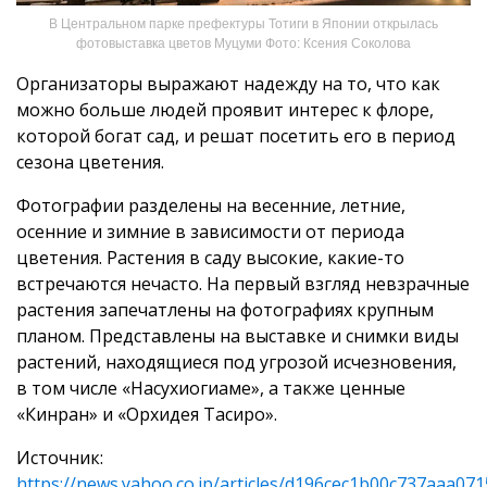
В Центральном парке префектуры Тотиги в Японии открылась
фотовыставка цветов Муцуми Фото: Ксения Соколова
Организаторы выражают надежду на то, что как
можно больше людей проявит интерес к флоре,
которой богат сад, и решат посетить его в период
сезона цветения.
Фотографии разделены на весенние, летние,
осенние и зимние в зависимости от периода
цветения. Растения в саду высокие, какие-то
встречаются нечасто. На первый взгляд невзрачные
растения запечатлены на фотографиях крупным
планом. Представлены на выставке и снимки виды
растений, находящиеся под угрозой исчезновения,
в том числе «Насухиогиаме», а также ценные
«Кинран» и «Орхидея Тасиро».
Источник:
https://news.yahoo.co.jp/articles/d196cec1b00c737aaa0