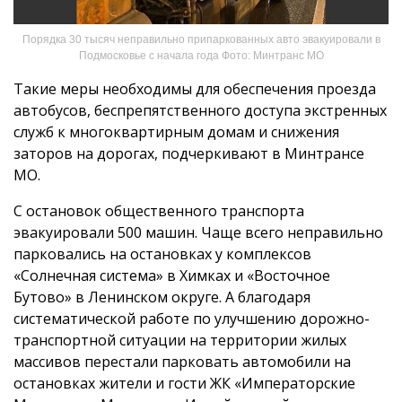
Порядка 30 тысяч неправильно припаркованных авто эвакуировали в
Подмосковье с начала года Фото: Минтранс МО
Такие меры необходимы для обеспечения проезда
автобусов, беспрепятственного доступа экстренных
служб к многоквартирным домам и снижения
заторов на дорогах, подчеркивают в Минтрансе
МО.
С остановок общественного транспорта
эвакуировали 500 машин. Чаще всего неправильно
парковались на остановках у комплексов
«Солнечная система» в Химках и «Восточное
Бутово» в Ленинском округе. А благодаря
систематической работе по улучшению дорожно-
транспортной ситуации на территории жилых
массивов перестали парковать автомобили на
остановках жители и гости ЖК «Императорские