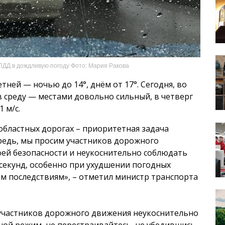
ДД в дождливую погоду Фото: Мария Ракова
ней — ночью до 14°, днём от 17°. Сегодня, во
в среду — местами довольно сильный, в четверг
 м/с.
областных дорогах – приоритетная задача
редь, мы просим участников дорожного
оей безопасности и неукоснительно соблюдать
 секунд, особенно при ухудшении погодных
м последствиям», – отметил министр транспорта
участников дорожного движения неукоснительно
ой режим, не перестраивайтесь, не убедившись