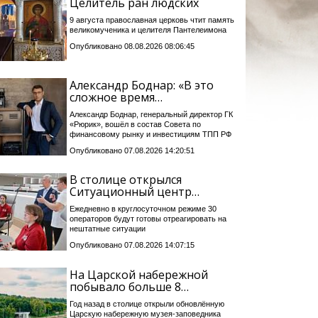
Целитель ран людских
9 августа православная церковь чтит память
великомученика и целителя Пантелеимона
Опубликовано 08.08.2026 08:06:45
Александр Боднар: «В это
сложное время…
Александр Боднар, генеральный директор ГК
«Рюрик», вошёл в состав Совета по
финансовому рынку и инвестициям ТПП РФ
Опубликовано 07.08.2026 14:20:51
В столице открылся
Ситуационный центр…
Ежедневно в круглосуточном режиме 30
операторов будут готовы отреагировать на
нештатные ситуации
Опубликовано 07.08.2026 14:07:15
На Царской набережной
побывало больше 8…
Год назад в столице открыли обновлённую
Царскую набережную музея-заповедника