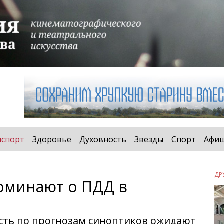
(current)
нспорт
Здоровье
Духовность
Звезды
Спорт
Афи
ДР
оминают о ПДД в
асть по прогнозам синоптиков ожидают