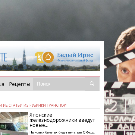
ша
Рецепты
УГИЕ СТАТЬИ ИЗ РУБРИКИ ТРАНСПОРТ
Японские
железнодорожники введут
новые…
На новых билетах будут печатать QR-код