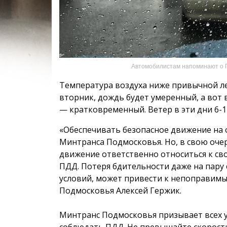
Автомобилистам напоминают о П
Температура воздуха ниже привычной лет
вторник, дождь будет умеренный, а вот 
— кратковременный. Ветер в эти дни 6-11
«Обеспечивать безопасное движение на 
Минтранса Подмосковья. Но, в свою оче
движение ответственно относиться к св
ПДД. Потеря бдительности даже на пару
условий, может привести к непоправимы
Подмосковья Алексей Гержик.
Минтранс Подмосковья призывает всех 
соблюдать ПДД. Не превышайте скоростн